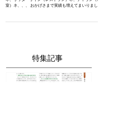
ミャンマーの実績
〜ネ 〜と、〜も ヨウンカン（オフィス）ネ、バー
ネ、サッターサイン（レストラン）ネ、チャウン（教
室）ネ、、、 おかげさまで実績も増えてまいりまし
た。 もうすぐ四年目へ突入します。 次のステージへ進
みます！ WORKSに新たな実績を追加しました。 ご覧
頂ければ！...
特集記事