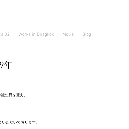
ks 02
Works in Bnagkok
Movie
Blog
9年
の誕生日を迎え、
ていただいております。