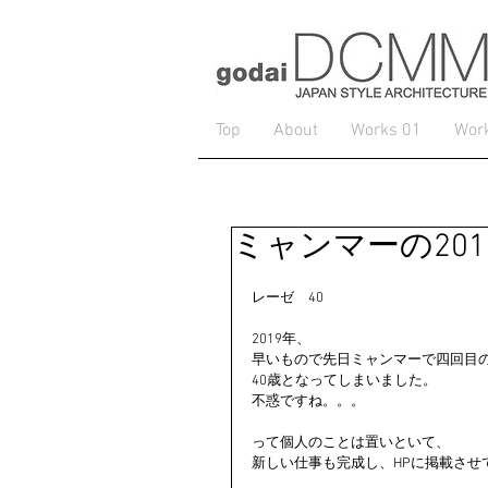
Top
About
Works 01
Wor
ミャンマーの201
レーゼ　40
2019年、
早いもので先日ミャンマーで四回目
40歳となってしまいました。
不惑ですね。。。
って個人のことは置いといて、
新しい仕事も完成し、HPに掲載させ