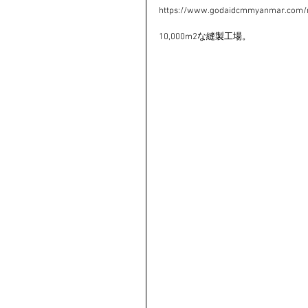
https://www.godaidcmmyanmar.com
10,000m2な縫製工場。